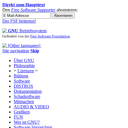
Direkt zum Haupttext
Den
Free Software Supporter
abonnieren:
Der FSF beitreten!
GNU
Betriebssystem
Gefördert von der
Free Software Foundation
Site navigation
Skip
Über GNU
Philosophie
=
Lizenzen
=
Bildung
Software
DISTROS
Dokumentation
Schadsoftware
Mitmachen
AUDIO & VIDEO
Grafiken
FUN
Wer ist GNU?
Software-Verzeichnis