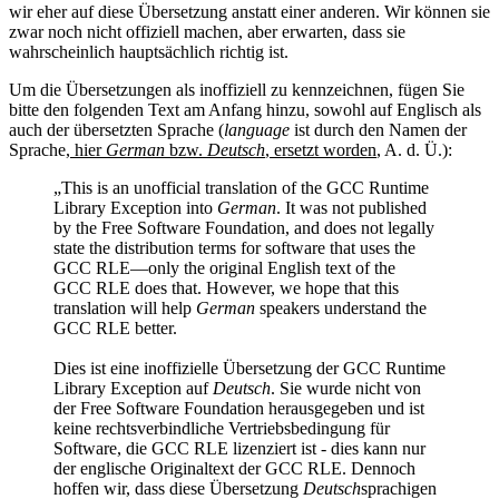
wir eher auf diese Übersetzung anstatt einer anderen. Wir können sie
zwar noch nicht offiziell machen, aber erwarten, dass sie
wahrscheinlich hauptsächlich richtig ist.
Um die Übersetzungen als inoffiziell zu kennzeichnen, fügen Sie
bitte den folgenden Text am Anfang hinzu, sowohl auf Englisch als
auch der übersetzten Sprache (
language
ist durch den Namen der
Sprache
, hier
German
bzw.
Deutsch
, ersetzt worden
, A. d. Ü.):
This is an unofficial translation of the GCC Runtime
Library Exception into
German
. It was not published
by the Free Software Foundation, and does not legally
state the distribution terms for software that uses the
GCC RLE—only the original English text of the
GCC RLE does that. However, we hope that this
translation will help
German
speakers understand the
GCC RLE better.
Dies ist eine inoffizielle Übersetzung der
GCC Runtime
Library Exception
auf
Deutsch
. Sie wurde nicht von
der
Free Software Foundation
herausgegeben und ist
keine rechtsverbindliche Vertriebsbedingung für
Software, die GCC RLE lizenziert ist ‑ dies kann nur
der englische Originaltext der GCC RLE. Dennoch
hoffen wir, dass diese Übersetzung
Deutsch
sprachigen