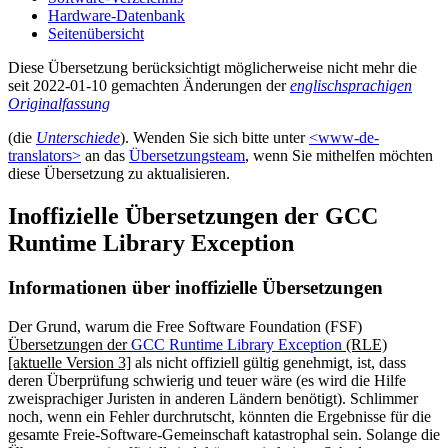
Hardware-Datenbank
Seitenübersicht
Diese Übersetzung berücksichtigt möglicherweise nicht mehr die
seit 2022-01-10
gemachten Änderungen der
englischsprachigen
Originalfassung
(die
Unterschiede
).
Wenden Sie sich bitte unter
<www-de-
translators>
an das
Übersetzungsteam
, wenn Sie mithelfen möchten
diese Übersetzung zu aktualisieren.
Inoffizielle Übersetzungen der
GCC
Runtime Library Exception
Informationen über inoffizielle Übersetzungen
Der Grund, warum die
Free Software Foundation
(FSF)
Übersetzungen der
GCC Runtime Library Exception
(RLE)
[aktuelle Version 3]
als nicht offiziell gültig genehmigt, ist, dass
deren Überprüfung schwierig und teuer wäre (es wird die Hilfe
zweisprachiger Juristen in anderen Ländern benötigt). Schlimmer
noch, wenn ein Fehler durchrutscht, könnten die Ergebnisse für die
gesamte Freie-Software-Gemeinschaft katastrophal sein. Solange die