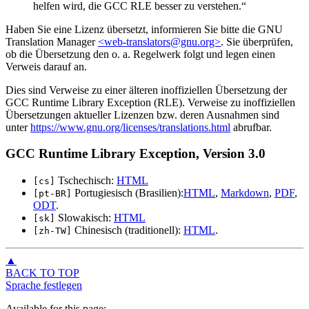
helfen wird, die GCC RLE besser zu verstehen.
Haben Sie eine Lizenz übersetzt, informieren Sie bitte die
GNU
Translation Manager
<web-translators@gnu.org>
. Sie überprüfen,
ob die Übersetzung den o. a. Regelwerk folgt und legen einen
Verweis darauf an.
Dies sind Verweise zu einer älteren inoffiziellen Übersetzung der
GCC Runtime Library Exception
(RLE). Verweise zu inoffiziellen
Übersetzungen aktueller Lizenzen bzw. deren Ausnahmen sind
unter
https://www.gnu.org/licenses/translations.html
abrufbar.
GCC Runtime Library Exception, Version 3.0
Tschechisch:
HTML
[cs]
Portugiesisch (Brasilien):
HTML
,
Markdown
,
PDF
,
[pt-BR]
ODT
.
Slowakisch:
HTML
[sk]
Chinesisch (traditionell):
HTML
.
[zh-TW]
▲
BACK TO TOP
Sprache festlegen
Available for this page: