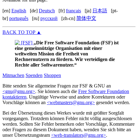
[en]
English
[de]
Deutsch
[fr]
français
[ja]
日本語
[pt-
br]
português
[ru]
русский
[zh-cn]
简体中文
BACK TO TOP
▲
Die
Free Software Foundation
(FSF) ist
eine gemeinnützige Organisation mit einer
weltweiten Mission die Freiheit von
Rechnernutzern zu fördern. Wir verteidigen die
Rechte aller Softwarenutzer.
Mitmachen
Spenden
Shoppen
Bitte senden Sie allgemeine Fragen zur FSF & GNU an
<gnu@gnu.org>
. Sie können auch die
Free Software Foundation
kontaktieren
. Ungültige Verweise und andere Korrekturen oder
Vorschläge können an
<webmasters@gnu.org>
gesendet werden.
Bei der Übersetzung dieses Werkes wurde mit größter Sorgfalt
vorgegangen. Trotzdem können Fehler nicht völlig ausgeschlossen
werden. Sollten Sie Fehler bemerken oder Vorschläge, Kommentare
oder Fragen zu diesem Dokument haben, wenden Sie sich bitte an
unser Übersetzungsteam
<web-translators@gnu.org>
.