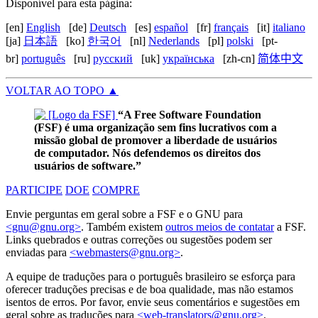
Disponível para esta página:
[en]
English
[de]
Deutsch
[es]
español
[fr]
français
[it]
italiano
[ja]
日本語
[ko]
한국어
[nl]
Nederlands
[pl]
polski
[pt-
br]
português
[ru]
русский
[uk]
українська
[zh-cn]
简体中文
VOLTAR AO TOPO
▲
“A Free Software Foundation
(FSF) é uma organização sem fins lucrativos com a
missão global de promover a liberdade de usuários
de computador. Nós defendemos os direitos dos
usuários de software.”
PARTICIPE
DOE
COMPRE
Envie perguntas em geral sobre a FSF e o GNU para
<gnu@gnu.org>
. Também existem
outros meios de contatar
a FSF.
Links quebrados e outras correções ou sugestões podem ser
enviadas para
<webmasters@gnu.org>
.
A equipe de traduções para o português brasileiro se esforça para
oferecer traduções precisas e de boa qualidade, mas não estamos
isentos de erros. Por favor, envie seus comentários e sugestões em
geral sobre as traduções para
<web-translators@gnu.org>
.