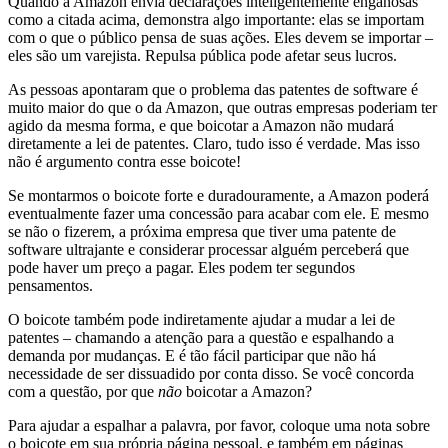
Quando a Amazon envia declarações inteligentemente enganosas
como a citada acima, demonstra algo importante: elas se importam
com o que o público pensa de suas ações. Eles devem se importar –
eles são um varejista. Repulsa pública pode afetar seus lucros.
As pessoas apontaram que o problema das patentes de software é
muito maior do que o da Amazon, que outras empresas poderiam ter
agido da mesma forma, e que boicotar a Amazon não mudará
diretamente a lei de patentes. Claro, tudo isso é verdade. Mas isso
não é argumento contra esse boicote!
Se montarmos o boicote forte e duradouramente, a Amazon poderá
eventualmente fazer uma concessão para acabar com ele. E mesmo
se não o fizerem, a próxima empresa que tiver uma patente de
software ultrajante e considerar processar alguém perceberá que
pode haver um preço a pagar. Eles podem ter segundos
pensamentos.
O boicote também pode indiretamente ajudar a mudar a lei de
patentes – chamando a atenção para a questão e espalhando a
demanda por mudanças. E é tão fácil participar que não há
necessidade de ser dissuadido por conta disso. Se você concorda
com a questão, por que
não
boicotar a Amazon?
Para ajudar a espalhar a palavra, por favor, coloque uma nota sobre
o boicote em sua própria página pessoal, e também em páginas