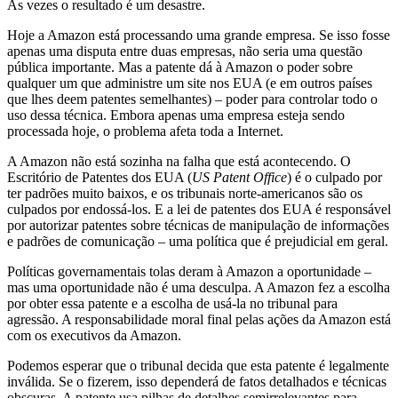
Às vezes o resultado é um desastre.
Hoje a Amazon está processando uma grande empresa. Se isso fosse
apenas uma disputa entre duas empresas, não seria uma questão
pública importante. Mas a patente dá à Amazon o poder sobre
qualquer um que administre um site nos EUA (e em outros países
que lhes deem patentes semelhantes) – poder para controlar todo o
uso dessa técnica. Embora apenas uma empresa esteja sendo
processada hoje, o problema afeta toda a Internet.
A Amazon não está sozinha na falha que está acontecendo. O
Escritório de Patentes dos EUA (
US Patent Office
) é o culpado por
ter padrões muito baixos, e os tribunais norte-americanos são os
culpados por endossá-los. E a lei de patentes dos EUA é responsável
por autorizar patentes sobre técnicas de manipulação de informações
e padrões de comunicação – uma política que é prejudicial em geral.
Políticas governamentais tolas deram à Amazon a oportunidade –
mas uma oportunidade não é uma desculpa. A Amazon fez a escolha
por obter essa patente e a escolha de usá-la no tribunal para
agressão. A responsabilidade moral final pelas ações da Amazon está
com os executivos da Amazon.
Podemos esperar que o tribunal decida que esta patente é legalmente
inválida. Se o fizerem, isso dependerá de fatos detalhados e técnicas
obscuras. A patente usa pilhas de detalhes semirrelevantes para