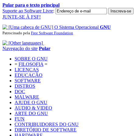
Pular para o texto principal
Suporte ao Software Livre
:
JUNTE-SE À FSF!
O Sistema Operacional
GNU
Patrocinado pela
Free Software Foundation
Navegação do site
Pular
SOBRE O GNU
=
FILOSOFIA
=
LICENÇAS
EDUCAÇÃO
SOFTWARE
DISTROS
DOC
MALWARE
AJUDE O GNU
AUDIO & VIDEO
ARTE DO GNU
FUN
CONTRIBUIDORES DO GNU
DIRETÓRIO DE SOFTWARE
HARDWARE