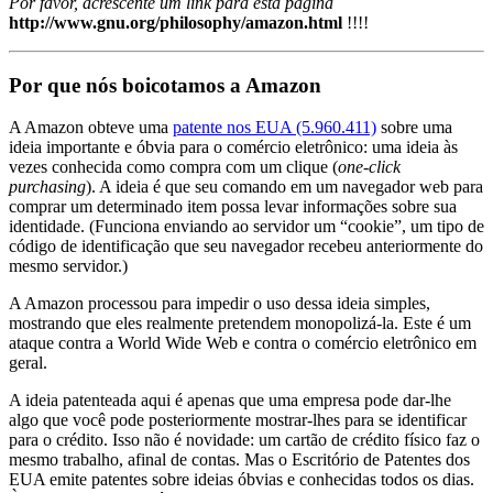
Por favor, acrescente um link para esta página
http://www.gnu.org/philosophy/amazon.html
!!!!
Por que nós boicotamos a Amazon
A Amazon obteve uma
patente nos EUA (5.960.411)
sobre uma
ideia importante e óbvia para o comércio eletrônico: uma ideia às
vezes conhecida como compra com um clique (
one-click
purchasing
). A ideia é que seu comando em um navegador web para
comprar um determinado item possa levar informações sobre sua
identidade. (Funciona enviando ao servidor um “cookie”, um tipo de
código de identificação que seu navegador recebeu anteriormente do
mesmo servidor.)
A Amazon processou para impedir o uso dessa ideia simples,
mostrando que eles realmente pretendem monopolizá-la. Este é um
ataque contra a World Wide Web e contra o comércio eletrônico em
geral.
A ideia patenteada aqui é apenas que uma empresa pode dar-lhe
algo que você pode posteriormente mostrar-lhes para se identificar
para o crédito. Isso não é novidade: um cartão de crédito físico faz o
mesmo trabalho, afinal de contas. Mas o Escritório de Patentes dos
EUA emite patentes sobre ideias óbvias e conhecidas todos os dias.