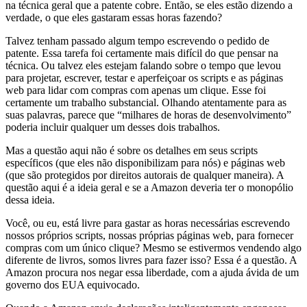
na técnica geral que a patente cobre. Então, se eles estão dizendo a
verdade, o que eles gastaram essas horas fazendo?
Talvez tenham passado algum tempo escrevendo o pedido de
patente. Essa tarefa foi certamente mais difícil do que pensar na
técnica. Ou talvez eles estejam falando sobre o tempo que levou
para projetar, escrever, testar e aperfeiçoar os scripts e as páginas
web para lidar com compras com apenas um clique. Esse foi
certamente um trabalho substancial. Olhando atentamente para as
suas palavras, parece que “milhares de horas de desenvolvimento”
poderia incluir qualquer um desses dois trabalhos.
Mas a questão aqui não é sobre os detalhes em seus scripts
específicos (que eles não disponibilizam para nós) e páginas web
(que são protegidos por direitos autorais de qualquer maneira). A
questão aqui é a ideia geral e se a Amazon deveria ter o monopólio
dessa ideia.
Você, ou eu, está livre para gastar as horas necessárias escrevendo
nossos próprios scripts, nossas próprias páginas web, para fornecer
compras com um único clique? Mesmo se estivermos vendendo algo
diferente de livros, somos livres para fazer isso? Essa é a questão. A
Amazon procura nos negar essa liberdade, com a ajuda ávida de um
governo dos EUA equivocado.